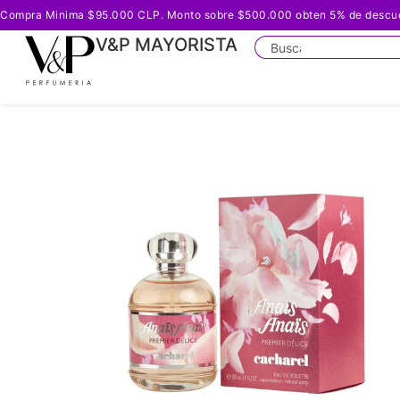
Compra Minima $95.000 CLP. Monto sobre $500.000 obten 5% de descuento
V&P MAYORISTA