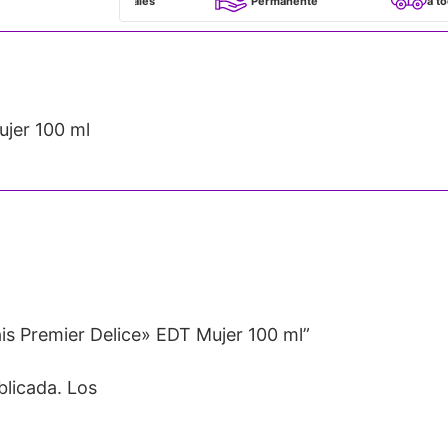
100% Originales
Permanente
a todo Chile
jer 100 ml
is Premier Delice» EDT Mujer 100 ml”
blicada.
Los