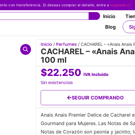
 con transferencia. Si deseas comprar al detalle, entra a
vypstore.cl
Inicio
Tie
Blog
Si
Inicio
Perfumes
/
/ CACHAREL – «Anais Anais P
CACHAREL – «Anais Anai
100 ml
$
22.250
IVA Incluido
Sin existencias
SEGUIR COMPRANDO
Anais Anais Premier Delice de Cacharel es 
Gourmand para Mujeres. Las Notas de Sal
Notas de Corazón son peonía y jacinto; 