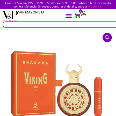
Compra Minima $95.000 CLP. Monto sobre $500.000 obten 5% de descuento
con transferencia. Si deseas comprar al detalle, entra a
vypstore.cl
0
V&P MAYORISTA