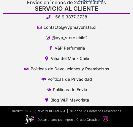
Envíos en menos de 24 hrs hábiles
SERVICIO AL CLIENTE
+56 9 3877 3738
contacto@vypmayorista.cl
@vyp_store.chile2
V&P Perfumeria
Viña del Mar - Chile
Polìticas de Devoluciones y Reembolsos
Polìticas de Privacidad
Polìticas de Envío
Blog V&P Mayorista
©2022~2026 | V&P PERFUMERÍA | ©Todos los derechos reservados
Desarrollado por Ingenia Grupo Creativo