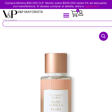
Compra Minima $95.000 CLP. Monto sobre $500.000 obten 5% de descuento
con transferencia. Si deseas comprar al detalle, entra a
vypstore.cl
0
V&P MAYORISTA