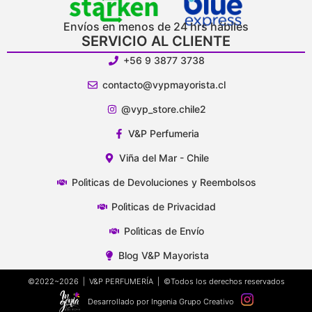
Envíos en menos de 24 hrs hábiles
SERVICIO AL CLIENTE
+56 9 3877 3738
contacto@vypmayorista.cl
@vyp_store.chile2
V&P Perfumeria
Viña del Mar - Chile
Polìticas de Devoluciones y Reembolsos
Polìticas de Privacidad
Polìticas de Envío
Blog V&P Mayorista
©2022~2026 | V&P PERFUMERÍA | ©Todos los derechos reservados
Desarrollado por Ingenia Grupo Creativo