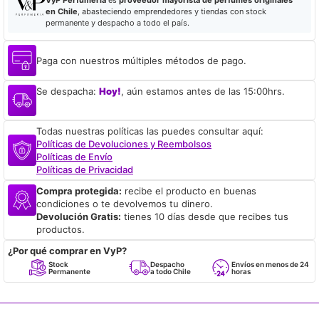
VyP Perfumería
es
proveedor mayorista de perfumes originales
en Chile
, abasteciendo emprendedores y tiendas con stock
permanente y despacho a todo el país.
Paga con nuestros múltiples métodos de pago.
Se despacha:
Hoy!
, aún estamos antes de las 15:00hrs.
Todas nuestras políticas las puedes consultar aquí:
Políticas de Devoluciones y Reembolsos
Políticas de Envío
Políticas de Privacidad
Compra protegida:
recibe el producto en buenas
condiciones o te devolvemos tu dinero.
Devolución Gratis:
tienes 10 días desde que recibes tus
productos.
¿Por qué comprar en VyP?
Stock
Despacho
Envíos en menos de 24
Permanente
a todo Chile
horas