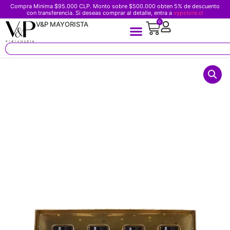
Compra Minima $95.000 CLP. Monto sobre $500.000 obten 5% de descuento
con transferencia. Si deseas comprar al detalle, entra a
vypstore.cl
0
V&P MAYORISTA