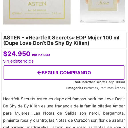
ASTEN – «Heartfelt Secrets» EDP Mujer 100 ml
(Dupe Love Don’t Be Shy By Kilian)
$
24.950
IVA Incluido
Sin existencias
SEGUIR COMPRANDO
SKU
heartfelt-secrets-edp-100ml
Categorías
Perfumes
,
Perfumes Árabes
Heartfelt Secrets Asten es dupe del famoso perfume Love Don’t
Be Shy de By Kilian es una fragancia de la familia olfativa Ámbar
para Mujeres. Las Notas de Salida son neroli, bergamota,
pimienta rosa y cilantro; las Notas de Corazón son flor de azahar
del naranjo, madreselva, jazmín, iris y rosa; las Notas de Fondo