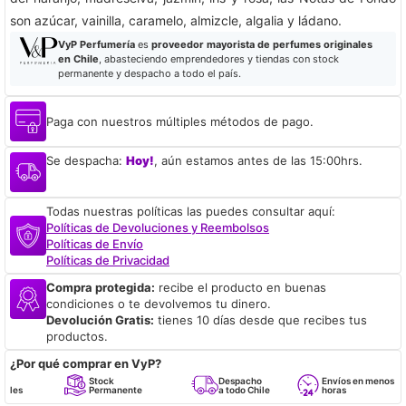
son azúcar, vainilla, caramelo, almizcle, algalia y ládano.
VyP Perfumería
es
proveedor mayorista de perfumes originales
en Chile
, abasteciendo emprendedores y tiendas con stock
permanente y despacho a todo el país.
Paga con nuestros múltiples métodos de pago.
Se despacha:
Hoy!
, aún estamos antes de las 15:00hrs.
Todas nuestras políticas las puedes consultar aquí:
Políticas de Devoluciones y Reembolsos
Políticas de Envío
Políticas de Privacidad
Compra protegida:
recibe el producto en buenas
condiciones o te devolvemos tu dinero.
Devolución Gratis:
tienes 10 días desde que recibes tus
productos.
¿Por qué comprar en VyP?
Stock
Despacho
Envíos en menos de 24
Permanente
a todo Chile
horas