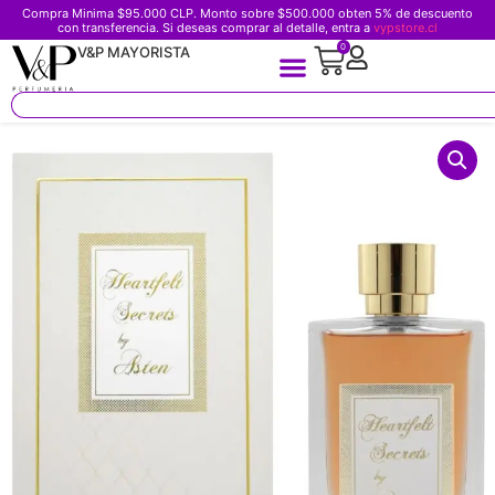
Compra Minima $95.000 CLP. Monto sobre $500.000 obten 5% de descuento
con transferencia. Si deseas comprar al detalle, entra a
vypstore.cl
0
V&P MAYORISTA