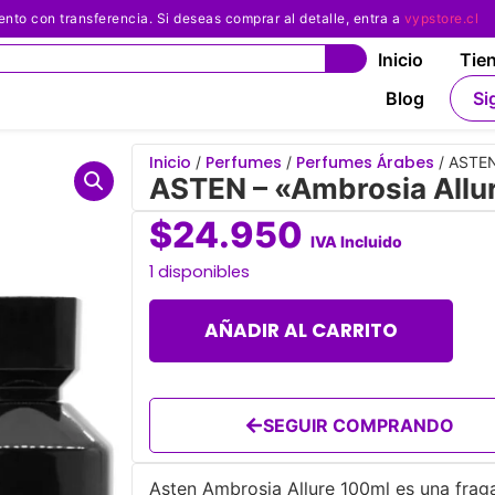
 con transferencia. Si deseas comprar al detalle, entra a
vypstore.cl
Inicio
Tie
Blog
Si
Inicio
Perfumes
Perfumes Árabes
/
/
/ ASTEN
ASTEN – «Ambrosia Allu
$
24.950
IVA Incluido
1 disponibles
AÑADIR AL CARRITO
SEGUIR COMPRANDO
Asten Ambrosia Allure 100ml es una fraga