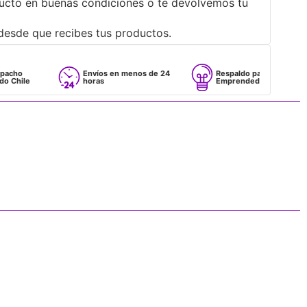
ucto en buenas condiciones o te devolvemos tu
desde que recibes tus productos.
Envíos en menos de 24
Respaldo para
horas
Emprendedores