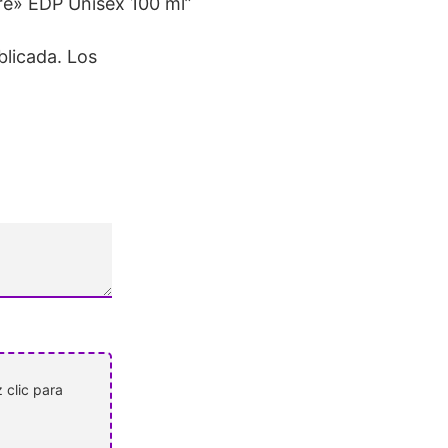
ure» EDP Unisex 100 ml”
blicada.
Los
 clic para