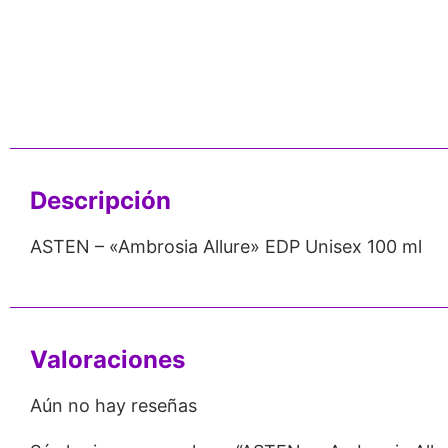
nos de 24
Respaldo para
Proveedor
Emprendedores
Mayorista
Descripción
ASTEN – «Ambrosia Allure» EDP Unisex 100 ml
Valoraciones
Aún no hay reseñas