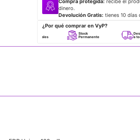
Compra protegida:
recibe el prod
dinero.
Devolución Gratis:
tienes 10 días 
¿Por qué comprar en VyP?
Perfumes
Stock
Despacho
100% Originales
Permanente
a todo Chile