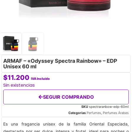
ARMAF – «Odyssey Spectra Rainbow» – EDP
Unisex 60 ml
$
11.200
IVA Incluido
Sin existencias
SEGUIR COMPRANDO
SKU
spectraranbow-edp-60ml
Categorías
Perfumes
,
Perfumes Árabes
Es una fragancia unisex de la familia Oriental Especiada,
destacada por ser dulce, intensa y frutal, ideal para noches o