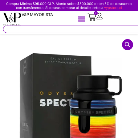
Compra Minima $95.000 CLP. Monto sobre $500.000 obten 5% de descuento
con transferencia. Si deseas comprar al detalle, entra a
vypstore.cl
0
V&P MAYORISTA