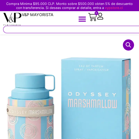
Compra Minima $95.000 CLP. Monto sobre $500.000 obten 5% de descuento
con transferencia. Si deseas comprar al detalle, entra a
vypstore.cl
0
V&P MAYORISTA