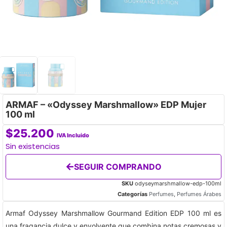
ARMAF – «Odyssey Marshmallow» EDP Mujer
100 ml
$
25.200
IVA Incluido
Sin existencias
SEGUIR COMPRANDO
SKU
odyseymarshmallow-edp-100ml
Categorías
Perfumes
,
Perfumes Árabes
Armaf Odyssey Marshmallow Gourmand Edition EDP 100 ml es
una fragancia dulce y envolvente que combina notas cremosas y