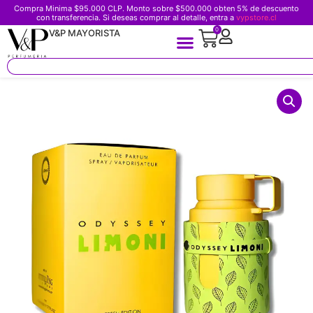
Compra Minima $95.000 CLP. Monto sobre $500.000 obten 5% de descuento
con transferencia. Si deseas comprar al detalle, entra a
vypstore.cl
0
V&P MAYORISTA