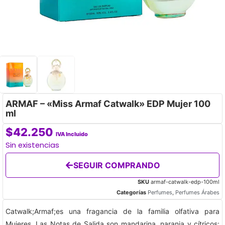
ARMAF – «Miss Armaf Catwalk» EDP Mujer 100
ml
$
42.250
IVA Incluido
Sin existencias
SEGUIR COMPRANDO
SKU
armaf-catwalk-edp-100ml
Categorías
Perfumes
,
Perfumes Árabes
​Catwalk;Armaf;es una fragancia de la familia olfativa para
Mujeres. Las Notas de Salida son mandarina, naranja y cítricos;