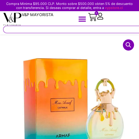
Compra Minima $95.000 CLP. Monto sobre $500.000 obten 5% de descuento
con transferencia. Si deseas comprar al detalle, entra a
vypstore.cl
0
V&P MAYORISTA