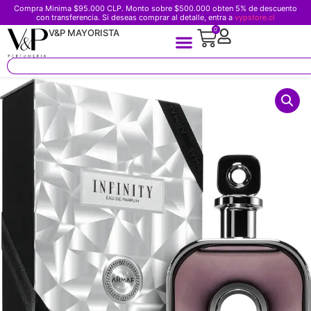
Compra Minima $95.000 CLP. Monto sobre $500.000 obten 5% de descuento
con transferencia. Si deseas comprar al detalle, entra a
vypstore.cl
0
V&P MAYORISTA