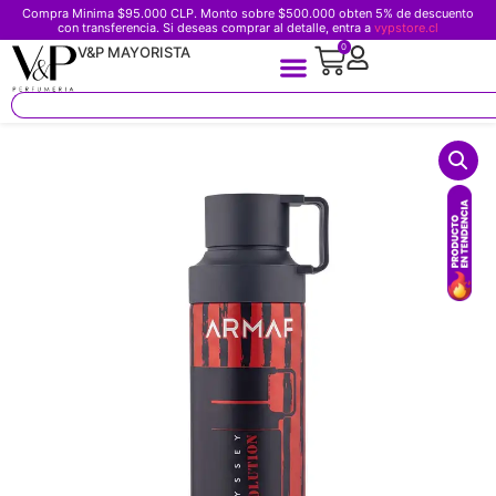
Compra Minima $95.000 CLP. Monto sobre $500.000 obten 5% de descuento
con transferencia. Si deseas comprar al detalle, entra a
vypstore.cl
0
V&P MAYORISTA