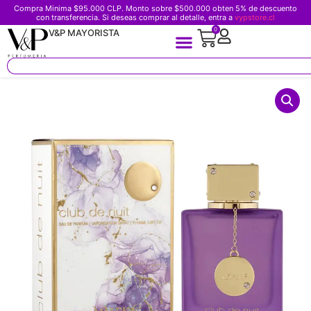
Compra Minima $95.000 CLP. Monto sobre $500.000 obten 5% de descuento
con transferencia. Si deseas comprar al detalle, entra a
vypstore.cl
0
V&P MAYORISTA