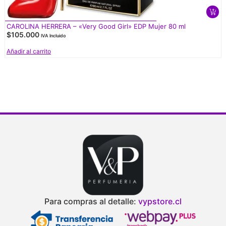
CAROLINA HERRERA – «Very Good Girl» EDP Mujer 80 ml
$
105.000
IVA Incluido
Añadir al carrito
V
d
Para compras al detalle:
vypstore.cl