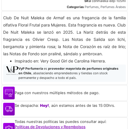
SKU
cdnmaleka-edp-105ml
Categorías
Perfumes
,
Perfumes Árabes
Club De Nuit Maleka de Armaf es una fragancia de la familia
olfativa Floral Frutal para Mujeres. Esta fragrancia es nueva. Club
De Nuit Maleka se lanzó en 2025. La Nariz detrás de esta
fragrancia es Olivier Cresp. Las Notas de Salida son lichi,
bergamota y pimienta rosa; la Nota de Corazón es raíz de lirio;
las Notas de Fondo son praliné, sándalo y ambroxan.
​Inspirado en: Very Good Girl de Carolina Herrera.
VyP Perfumería
es
proveedor mayorista de perfumes originales
en Chile
, abasteciendo emprendedores y tiendas con stock
permanente y despacho a todo el país.
Paga con nuestros múltiples métodos de pago.
Se despacha:
Hoy!
, aún estamos antes de las 15:00hrs.
Todas nuestras políticas las puedes consultar aquí:
Políticas de Devoluciones y Reembolsos