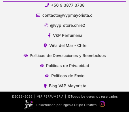
+56 9 3877 3738
contacto@vypmayorista.cl
@vyp_store.chile2
V&P Perfumeria
Viña del Mar - Chile
Polìticas de Devoluciones y Reembolsos
Polìticas de Privacidad
Polìticas de Envío
Blog V&P Mayorista
©2022~2026 | V&P PERFUMERÍA | ©Todos los derechos reservados
Desarrollado por Ingenia Grupo Creativo