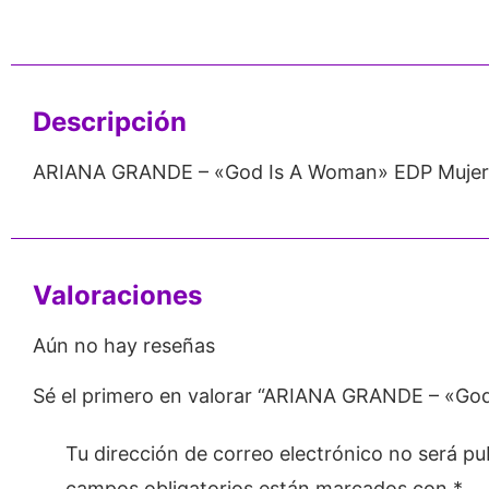
nos de 24
Respaldo para
Proveedor
Emprendedores
Mayorista
Descripción
ARIANA GRANDE – «God Is A Woman» EDP Mujer
Valoraciones
Aún no hay reseñas
Sé el primero en valorar “ARIANA GRANDE – «Go
Tu dirección de correo electrónico no será pu
campos obligatorios están marcados con
*