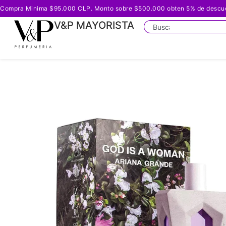
Compra Minima $95.000 CLP. Monto sobre $500.000 obten 5% de descuento
V&P MAYORISTA