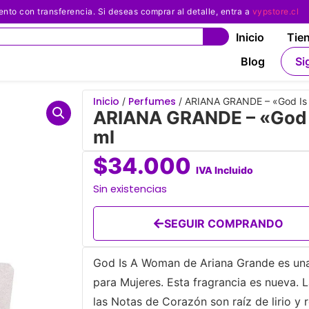
 con transferencia. Si deseas comprar al detalle, entra a
vypstore.cl
Inicio
Tie
Blog
Si
Inicio
Perfumes
/
/ ARIANA GRANDE – «God Is
ARIANA GRANDE – «God 
ml
$
34.000
IVA Incluido
Sin existencias
SEGUIR COMPRANDO
God Is A Woman de Ariana Grande es una f
para Mujeres. Esta fragrancia es nueva. 
las Notas de Corazón son raíz de lirio y 