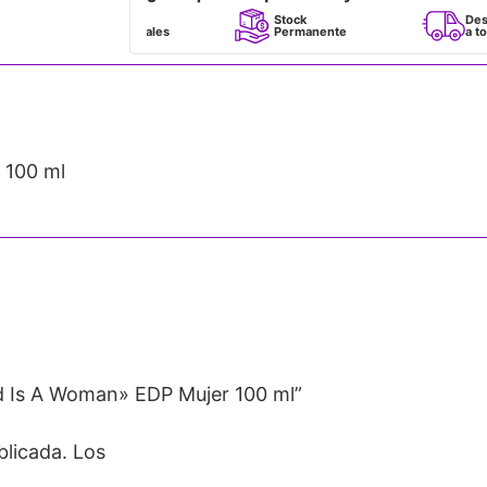
Perfumes
Stock
Despacho
100% Originales
Permanente
a todo Chile
 100 ml
d Is A Woman» EDP Mujer 100 ml”
blicada.
Los