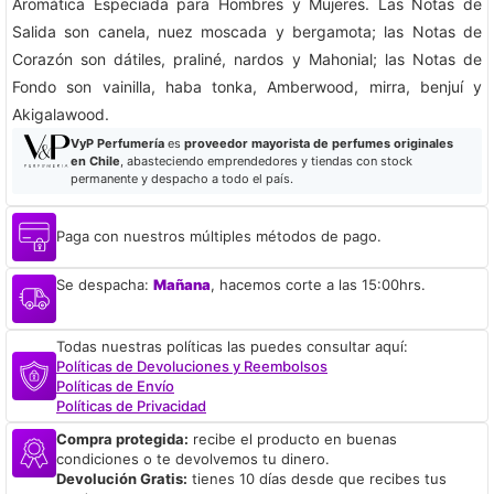
Aromática Especiada para Hombres y Mujeres. Las Notas de
Salida son canela, nuez moscada y bergamota; las Notas de
Corazón son dátiles, praliné, nardos y Mahonial; las Notas de
Fondo son vainilla, haba tonka, Amberwood, mirra, benjuí y
Akigalawood.
VyP Perfumería
es
proveedor mayorista de perfumes originales
en Chile
, abasteciendo emprendedores y tiendas con stock
permanente y despacho a todo el país.
Paga con nuestros múltiples métodos de pago.
Se despacha:
Mañana
, hacemos corte a las 15:00hrs.
Todas nuestras políticas las puedes consultar aquí:
Políticas de Devoluciones y Reembolsos
Políticas de Envío
Políticas de Privacidad
Compra protegida:
recibe el producto en buenas
condiciones o te devolvemos tu dinero.
Devolución Gratis:
tienes 10 días desde que recibes tus