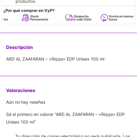
productos.
¿Por qué comprar en VyP?
Stock
Despacho
Envíos en menos de 24
Permanente
a todo Chile
horas
Descripción
ARD AL ZAAFARAN – «Riqqa» EDP Unisex 100 ml
Valoraciones
Aún no hay reseñas
Sé el primero en valorar “ARD AL ZAAFARAN – «Riqqa» EDP
Unisex 100 ml”
Tu dirección de correo electrónico no será publicada.
Los