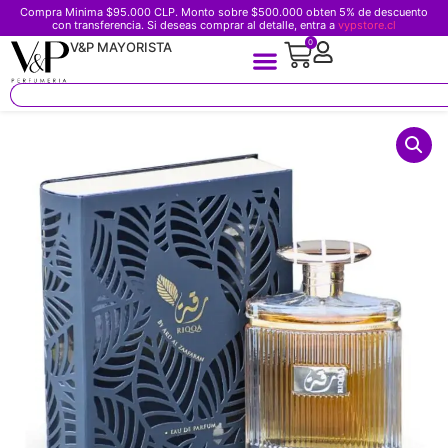
Compra Minima $95.000 CLP. Monto sobre $500.000 obten 5% de descuento
con transferencia. Si deseas comprar al detalle, entra a
vypstore.cl
0
V&P MAYORISTA