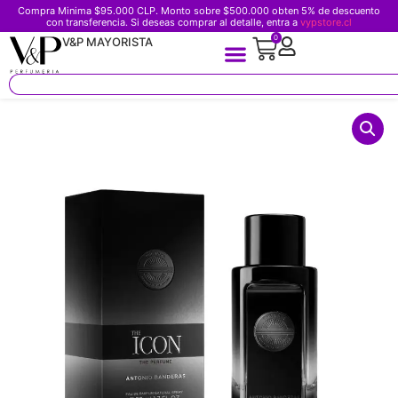
Compra Minima $95.000 CLP. Monto sobre $500.000 obten 5% de descuento
con transferencia. Si deseas comprar al detalle, entra a
vypstore.cl
0
V&P MAYORISTA