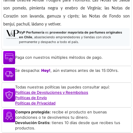
familia olfativa Ámbar Fougère para Hombres. Las Notas de Salida
son pomelo, pimienta negra y enebro de Virginia; las Notas de
Corazón son lavanda, gamuza y ciprés; las Notas de Fondo son
benjuí, pachulí, ládano y vetiver.
VyP Perfumería
es
proveedor mayorista de perfumes originales
en Chile
, abasteciendo emprendedores y tiendas con stock
permanente y despacho a todo el país.
Paga con nuestros múltiples métodos de pago.
Se despacha:
Hoy!
, aún estamos antes de las 15:00hrs.
Todas nuestras políticas las puedes consultar aquí:
Políticas de Devoluciones y Reembolsos
Políticas de Envío
Políticas de Privacidad
Compra protegida:
recibe el producto en buenas
condiciones o te devolvemos tu dinero.
Devolución Gratis:
tienes 10 días desde que recibes tus
productos.