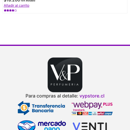
IVA Incluido
Añadir al carrito
Valorado
con
4.50
de 5
Para compras al detalle:
vypstore.cl