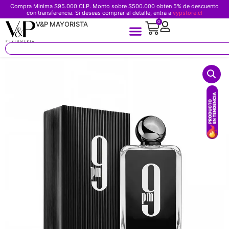
Compra Minima $95.000 CLP. Monto sobre $500.000 obten 5% de descuento
con transferencia. Si deseas comprar al detalle, entra a
vypstore.cl
0
V&P MAYORISTA