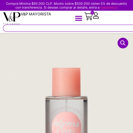
Compra Minima $95.000 CLP. Monto sobre $500.000 obten 5% de descuento
con transferencia. Si deseas comprar al detalle, entra a
vypstore.cl
0
V&P MAYORISTA