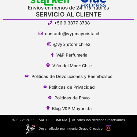
Envíos en menos de 24 hrs hábiles
SERVICIO AL CLIENTE
+56 9 3877 3738
contacto@vypmayorista.cl
@vyp_store.chile2
V&P Perfumeria
Viña del Mar - Chile
Polìticas de Devoluciones y Reembolsos
Polìticas de Privacidad
Polìticas de Envío
Blog V&P Mayorista
©2022~2026 | V&P PERFUMERÍA | ©Todos los derechos reservados
Desarrollado por Ingenia Grupo Creativo