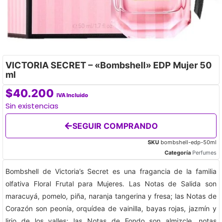
VICTORIA SECRET – «Bombshell» EDP Mujer 50
ml
$
40.200
IVA Incluido
Sin existencias
SEGUIR COMPRANDO
SKU
bombshell-edp-50ml
Categoría
Perfumes
Bombshell de Victoria’s Secret es una fragancia de la familia
olfativa Floral Frutal para Mujeres. Las Notas de Salida son
maracuyá, pomelo, piña, naranja tangerina y fresa; las Notas de
Corazón son peonía, orquídea de vainilla, bayas rojas, jazmín y
lirio de los valles; las Notas de Fondo son almizcle, notas