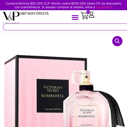
Compra Minima $95.000 CLP. Monto sobre $500.000 obten 5% de descuento
con transferencia. Si deseas comprar al detalle, entra a
vypstore.cl
0
V&P MAYORISTA