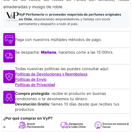
amaderadas y musgo de roble.
VyP Perfumería
es
proveedor mayorista de perfumes originales
en Chile
, abasteciendo emprendedores y tiendas con stock
permanente y despacho a todo el país.
Paga con nuestros múltiples métodos de pago.
Se despacha:
Mañana
, hacemos corte a las 15:00hrs.
Todas nuestras políticas las puedes consultar aquí:
Políticas de Devoluciones y Reembolsos
Políticas de Envío
Políticas de Privacidad
Compra protegida:
recibe el producto en buenas
condiciones o te devolvemos tu dinero.
Devolución Gratis:
tienes 10 días desde que recibes tus
productos.
¿Por qué comprar en VyP?
Stock
Despacho
Envíos en menos de 24
Permanente
a todo Chile
horas