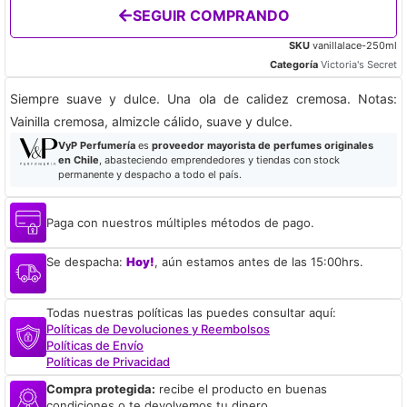
SEGUIR COMPRANDO
SKU
vanillalace-250ml
Categoría
Victoria's Secret
Siempre suave y dulce. Una ola de calidez cremosa. Notas:
Vainilla cremosa, almizcle cálido, suave y dulce.
VyP Perfumería
es
proveedor mayorista de perfumes originales
en Chile
, abasteciendo emprendedores y tiendas con stock
permanente y despacho a todo el país.
Paga con nuestros múltiples métodos de pago.
Se despacha:
Hoy!
, aún estamos antes de las 15:00hrs.
Todas nuestras políticas las puedes consultar aquí:
Políticas de Devoluciones y Reembolsos
Políticas de Envío
Políticas de Privacidad
Compra protegida:
recibe el producto en buenas
condiciones o te devolvemos tu dinero.