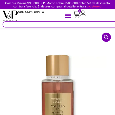
Compra Minima $95.000 CLP. Monto sobre $500.000 obten 5% de descuento
con transferencia. Si deseas comprar al detalle, entra a
vypstore.cl
0
V&P MAYORISTA