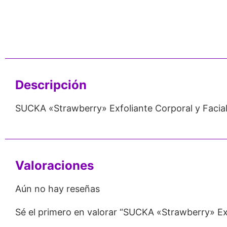
nos de 24
Respaldo para
Proveedor
Emprendedores
Mayorista
Descripción
SUCKA «Strawberry» Exfoliante Corporal y Facia
Valoraciones
Aún no hay reseñas
Sé el primero en valorar “SUCKA «Strawberry» Exf