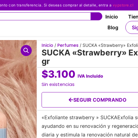
 con transferencia. Si deseas comprar al detalle, entra a
vypstore.cl
Inicio
Tie
Blog
Si
Inicio
Perfumes
/
/ SUCKA «Strawberry» Exfolia
SUCKA «Strawberry» Exfo
gr
$
3.100
IVA Incluido
Sin existencias
SEGUIR COMPRANDO
«Exfoliante strawberry » SUCKAExfolia su
ayudando en su renovación y regeneración
diaria y estimula la renovación natural de