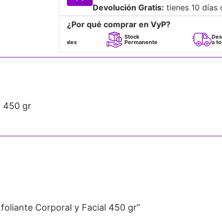
Devolución Gratis:
tienes 10 días 
¿Por qué comprar en VyP?
Perfumes
Stock
Despacho
100% Originales
Permanente
a todo Chile
l 450 gr
oliante Corporal y Facial 450 gr”