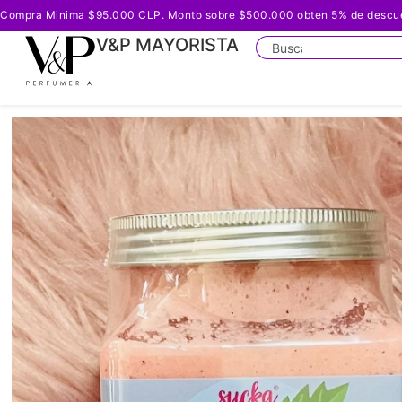
Compra Minima $95.000 CLP. Monto sobre $500.000 obten 5% de descuento
V&P MAYORISTA