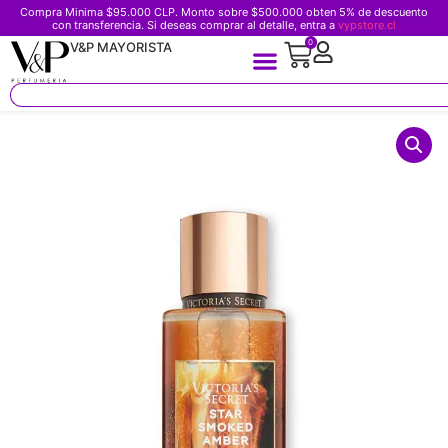
Compra Minima $95.000 CLP. Monto sobre $500.000 obten 5% de descuento
con transferencia. Si deseas comprar al detalle, entra a
vypstore.cl
0
V&P MAYORISTA