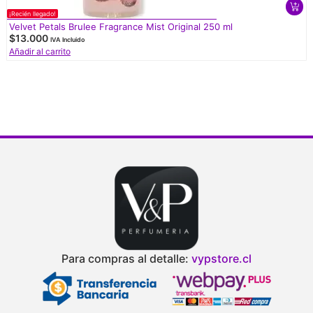
¡Recién llegado!
Velvet Petals Brulee Fragrance Mist Original 250 ml
$
13.000
IVA Incluido
Añadir al carrito
Para compras al detalle:
vypstore.cl