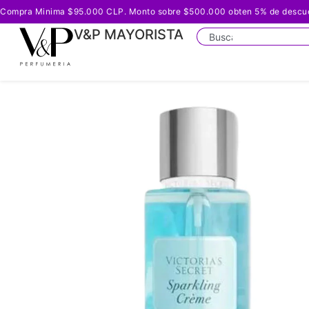
Compra Minima $95.000 CLP. Monto sobre $500.000 obten 5% de descuento
V&P MAYORISTA