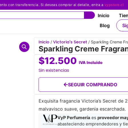
 con transferencia. Si deseas comprar al detalle, entra a
vypstore.cl
Inicio
Tie
Blog
Si
Inicio
Victoria's Secret
/
/ Sparkling Creme Fra
Sparkling Creme Fragran
$
12.500
IVA Incluido
Sin existencias
SEGUIR COMPRANDO
Exquisita fragancia Victoria’s Secret de 
malvavisco suave, gardenia escarchada.
VyP Perfumería
es
proveedor mayo
abasteciendo emprendedores y tie