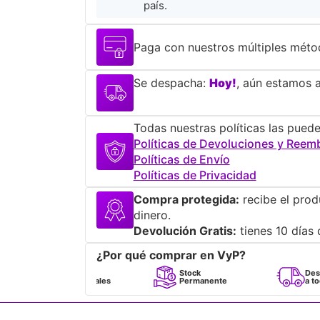
país.
Paga con nuestros múltiples méto
Se despacha:
Hoy!
, aún estamos a
Todas nuestras políticas las puede
Políticas de Devoluciones y Reem
Políticas de Envío
Políticas de Privacidad
Compra protegida:
recibe el prod
dinero.
Devolución Gratis:
tienes 10 días 
¿Por qué comprar en VyP?
Perfumes
Stock
Despacho
100% Originales
Permanente
a todo Chile