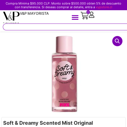
Compra Minima $95.000 CLP. Monto sobre $500.000 obten 5% de descuento
con transferencia. Si deseas comprar al detalle, entra a
vypstore.cl
0
V&P MAYORISTA
Soft & Dreamy Scented Mist Original