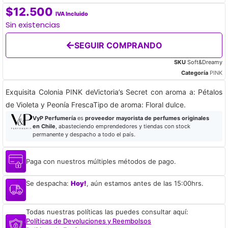
$
12.500
IVA Incluido
Sin existencias
SEGUIR COMPRANDO
SKU
Soft&Dreamy
Categoría
PINK
Exquisita Colonia PINK deVictoria’s Secret con aroma a: Pétalos
de Violeta y Peonía FrescaTipo de aroma: Floral dulce.
VyP Perfumería
es
proveedor mayorista de perfumes originales
en Chile
, abasteciendo emprendedores y tiendas con stock
permanente y despacho a todo el país.
Paga con nuestros múltiples métodos de pago.
Se despacha:
Hoy!
, aún estamos antes de las 15:00hrs.
Todas nuestras políticas las puedes consultar aquí:
Políticas de Devoluciones y Reembolsos