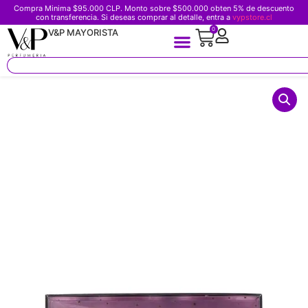
Compra Minima $95.000 CLP. Monto sobre $500.000 obten 5% de descuento
con transferencia. Si deseas comprar al detalle, entra a
vypstore.cl
0
V&P MAYORISTA