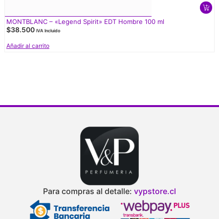
MONTBLANC – «Legend Spirit» EDT Hombre 100 ml
$
38.500
IVA Incluido
Añadir al carrito
V
d
Para compras al detalle:
vypstore.cl