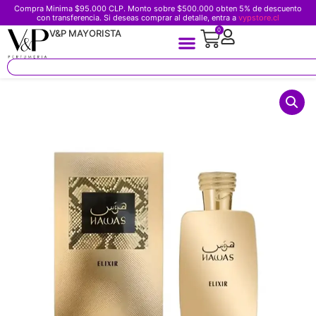
Compra Minima $95.000 CLP. Monto sobre $500.000 obten 5% de descuento
con transferencia. Si deseas comprar al detalle, entra a
vypstore.cl
0
V&P MAYORISTA