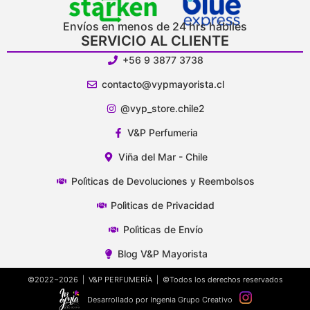
Envíos en menos de 24 hrs hábiles
SERVICIO AL CLIENTE
+56 9 3877 3738
contacto@vypmayorista.cl
@vyp_store.chile2
V&P Perfumeria
Viña del Mar - Chile
Polìticas de Devoluciones y Reembolsos
Polìticas de Privacidad
Polìticas de Envío
Blog V&P Mayorista
©2022~2026 | V&P PERFUMERÍA | ©Todos los derechos reservados
Desarrollado por Ingenia Grupo Creativo