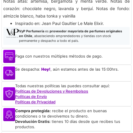
Notas altas: artemisa, bergamota y menta verde. Notas de
corazón: chocolate negro, lavanda y benjuí. Notas de fondo:
almizcle blanco, haba tonka y vainilla
Inspirado en: Jean Paul Gaultier Le Male Elixir.
VyP Perfumería
es
proveedor mayorista de perfumes originales
en Chile
, abasteciendo emprendedores y tiendas con stock
permanente y despacho a todo el país.
Paga con nuestros múltiples métodos de pago.
Se despacha:
Hoy!
, aún estamos antes de las 15:00hrs.
Todas nuestras políticas las puedes consultar aquí:
Políticas de Devoluciones y Reembolsos
Políticas de Envío
Políticas de Privacidad
Compra protegida:
recibe el producto en buenas
condiciones o te devolvemos tu dinero.
Devolución Gratis:
tienes 10 días desde que recibes tus
productos.