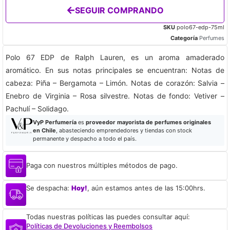
SEGUIR COMPRANDO
SKU
polo67-edp-75ml
Categoría
Perfumes
Polo 67 EDP de Ralph Lauren, es un aroma amaderado
aromático. En sus notas principales se encuentran: Notas de
cabeza: Piña – Bergamota – Limón. Notas de corazón: Salvia –
Enebro de Virginia – Rosa silvestre. Notas de fondo: Vetiver –
Pachulí – Solidago.
VyP Perfumería
es
proveedor mayorista de perfumes originales
en Chile
, abasteciendo emprendedores y tiendas con stock
permanente y despacho a todo el país.
Paga con nuestros múltiples métodos de pago.
Se despacha:
Hoy!
, aún estamos antes de las 15:00hrs.
Todas nuestras políticas las puedes consultar aquí:
Políticas de Devoluciones y Reembolsos