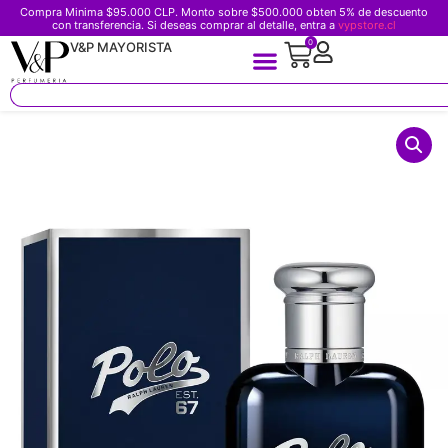
Compra Minima $95.000 CLP. Monto sobre $500.000 obten 5% de descuento
con transferencia. Si deseas comprar al detalle, entra a
vypstore.cl
0
V&P MAYORISTA