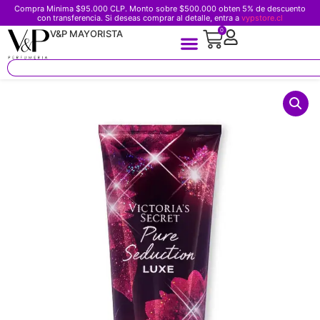
Compra Minima $95.000 CLP. Monto sobre $500.000 obten 5% de descuento
con transferencia. Si deseas comprar al detalle, entra a
vypstore.cl
0
V&P MAYORISTA