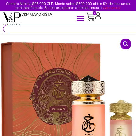
Compra Minima $95.000 CLP. Monto sobre $500.000 obten 5% de descuento
con transferencia. Si deseas comprar al detalle, entra a
vypstore.cl
0
V&P MAYORISTA