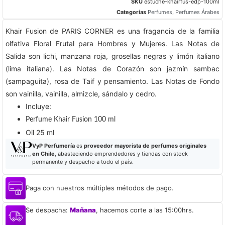
SKU
estuche-khairfus-edp-100ml
Categorías
Perfumes
,
Perfumes Árabes
Khair Fusion de PARIS CORNER es una fragancia de la familia
olfativa Floral Frutal para Hombres y Mujeres. Las Notas de
Salida son lichi, manzana roja, grosellas negras y limón italiano
(lima italiana). Las Notas de Corazón son jazmín sambac
(sampaguita), rosa de Taif y pensamiento. Las Notas de Fondo
son vainilla, vainilla, almizcle, sándalo y cedro.
Incluye:
Perfume Khair Fusion 100 ml
Oil 25 ml
VyP Perfumería
es
proveedor mayorista de perfumes originales
en Chile
, abasteciendo emprendedores y tiendas con stock
permanente y despacho a todo el país.
Paga con nuestros múltiples métodos de pago.
Se despacha:
Mañana
, hacemos corte a las 15:00hrs.