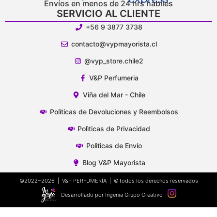
Envíos en menos de 24 hrs hábiles
SERVICIO AL CLIENTE
+56 9 3877 3738
contacto@vypmayorista.cl
@vyp_store.chile2
V&P Perfumeria
Viña del Mar - Chile
Polìticas de Devoluciones y Reembolsos
Polìticas de Privacidad
Polìticas de Envío
Blog V&P Mayorista
©2022~2026 | V&P PERFUMERÍA | ©Todos los derechos reservados
Desarrollado por Ingenia Grupo Creativo