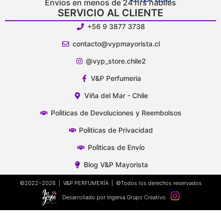
Envíos en menos de 24 hrs hábiles
SERVICIO AL CLIENTE
+56 9 3877 3738
contacto@vypmayorista.cl
@vyp_store.chile2
V&P Perfumeria
Viña del Mar - Chile
Polìticas de Devoluciones y Reembolsos
Polìticas de Privacidad
Polìticas de Envío
Blog V&P Mayorista
©2022~2026 | V&P PERFUMERÍA | ©Todos los derechos reservados
Desarrollado por Ingenia Grupo Creativo