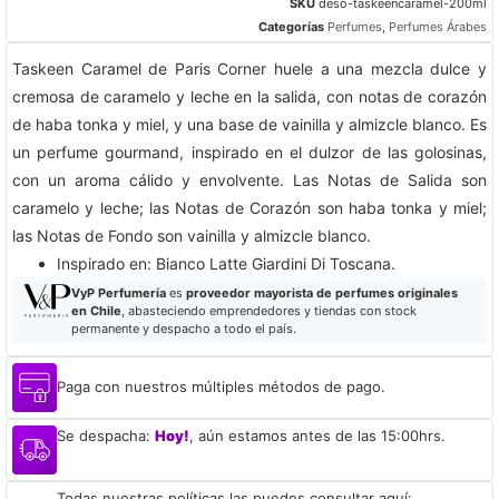
SKU
deso-taskeencaramel-200ml
Categorías
Perfumes
,
Perfumes Árabes
Taskeen Caramel de Paris Corner huele a una mezcla dulce y
cremosa de caramelo y leche en la salida, con notas de corazón
de haba tonka y miel, y una base de vainilla y almizcle blanco. Es
un perfume gourmand, inspirado en el dulzor de las golosinas,
con un aroma cálido y envolvente. Las Notas de Salida son
caramelo y leche; las Notas de Corazón son haba tonka y miel;
las Notas de Fondo son vainilla y almizcle blanco.
Inspirado en: Bianco Latte Giardini Di Toscana.​
VyP Perfumería
es
proveedor mayorista de perfumes originales
en Chile
, abasteciendo emprendedores y tiendas con stock
permanente y despacho a todo el país.
Paga con nuestros múltiples métodos de pago.
Se despacha:
Hoy!
, aún estamos antes de las 15:00hrs.
Todas nuestras políticas las puedes consultar aquí: