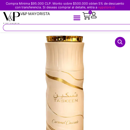
Compra Minima $95.000 CLP. Monto sobre $500.000 obten 5% de descuento
con transferencia. Si deseas comprar al detalle, entra a
vypstore.cl
0
V&P MAYORISTA