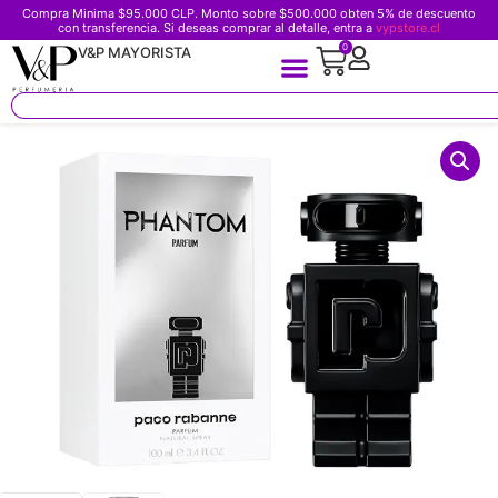
Compra Minima $95.000 CLP. Monto sobre $500.000 obten 5% de descuento
con transferencia. Si deseas comprar al detalle, entra a
vypstore.cl
0
V&P MAYORISTA