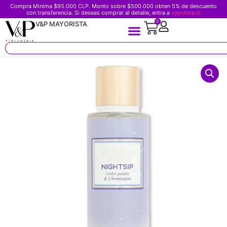
Compra Minima $95.000 CLP. Monto sobre $500.000 obten 5% de descuento
con transferencia. Si deseas comprar al detalle, entra a
vypstore.cl
0
V&P MAYORISTA