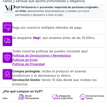
cálida y sensual que aporta profundidad y elegancia.
VyP Perfumería
es
proveedor mayorista de perfumes originales
en Chile
, abasteciendo emprendedores y tiendas con stock
permanente y despacho a todo el país.
Paga con nuestros múltiples métodos de pago.
Se despacha:
Hoy!
, aún estamos antes de las 15:00hrs.
Todas nuestras políticas las puedes consultar aquí:
Políticas de Devoluciones y Reembolsos
Políticas de Envío
Políticas de Privacidad
Compra protegida:
recibe el producto en buenas
condiciones o te devolvemos tu dinero.
Devolución Gratis:
tienes 10 días desde que recibes tus
productos.
¿Por qué comprar en VyP?
Stock
Despacho
Envíos en menos de 24
Permanente
a todo Chile
horas