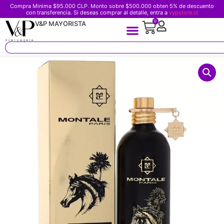
Compra Minima $95.000 CLP. Monto sobre $500.000 obten 5% de descuento
con transferencia. Si deseas comprar al detalle, entra a
vypstore.cl
0
V&P MAYORISTA