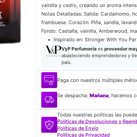
vainilla y cedro, creando un aroma inten
Notas Detalladas: Salida: Cardamomo, hoj
frambuesa. Corazón: Piña, sandía, lavanda
Fondo: Castaña, vainilla, Amberwood, ma
​Inspirado en: Stronger With You Pa
VyP Perfumería
es
proveedor mayo
abasteciendo emprendedores y tie
país.
Paga con nuestros múltiples méto
Se despacha:
Mañana
, hacemos co
Todas nuestras políticas las puede
Políticas de Devoluciones y Reem
Políticas de Envío
Políticas de Privacidad