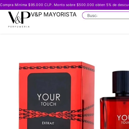
Compra Minima $95.000 CLP. Monto sobre $500.000 obten 5% de descuento
V&P MAYORISTA