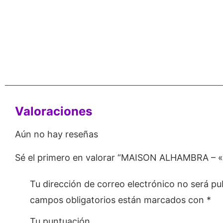
nos de 24
Respaldo para
Proveedor
Emprendedores
Mayorista
Valoraciones
Aún no hay reseñas
Sé el primero en valorar “MAISON ALHAMBRA – «
Tu dirección de correo electrónico no será pu
campos obligatorios están marcados con
*
Tu puntuación