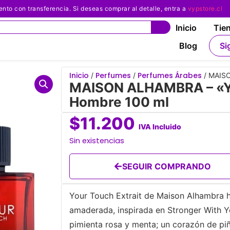
 con transferencia. Si deseas comprar al detalle, entra a
vypstore.cl
Inicio
Tie
Blog
Si
Inicio
Perfumes
Perfumes Árabes
/
/
/ MAISO
MAISON ALHAMBRA – «Yo
Hombre 100 ml
$
11.200
IVA Incluido
Sin existencias
SEGUIR COMPRANDO
Your Touch Extrait de Maison Alhambra h
amaderada, inspirada en Stronger With 
pimienta rosa y menta; un corazón de piñ