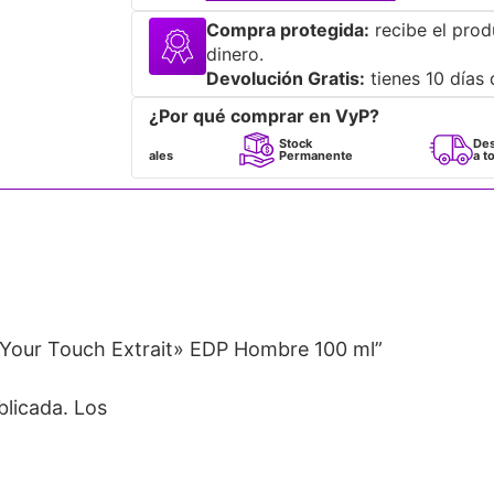
Compra protegida:
recibe el prod
dinero.
Devolución Gratis:
tienes 10 días 
¿Por qué comprar en VyP?
Perfumes
Stock
Despacho
100% Originales
Permanente
a todo Chile
Your Touch Extrait» EDP Hombre 100 ml”
blicada.
Los