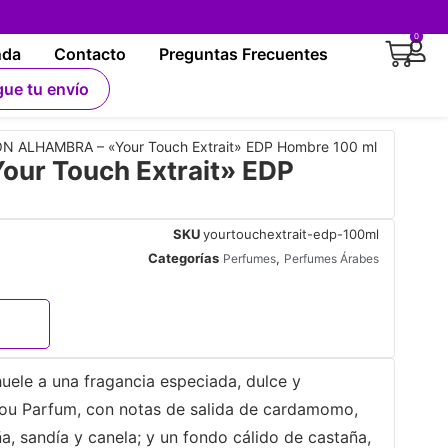
0
nda
Contacto
Preguntas Frecuentes
gue tu envío
N ALHAMBRA – «Your Touch Extrait» EDP Hombre 100 ml
ur Touch Extrait» EDP
SKU
yourtouchextrait-edp-100ml
Categorías
,
Perfumes
Perfumes Árabes
uele a una fragancia especiada, dulce y
You Parfum, con notas de salida de cardamomo,
a, sandía y canela; y un fondo cálido de castaña,