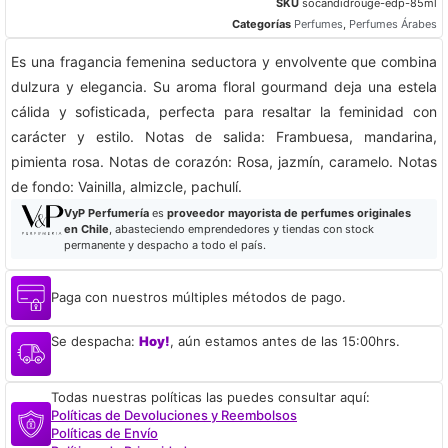
SKU
socandidrouge-edp-85ml
Categorías
Perfumes
,
Perfumes Árabes
Es una fragancia femenina seductora y envolvente que combina
dulzura y elegancia. Su aroma floral gourmand deja una estela
cálida y sofisticada, perfecta para resaltar la feminidad con
carácter y estilo. Notas de salida: Frambuesa, mandarina,
pimienta rosa. Notas de corazón: Rosa, jazmín, caramelo. Notas
de fondo: Vainilla, almizcle, pachulí.
VyP Perfumería
es
proveedor mayorista de perfumes originales
en Chile
, abasteciendo emprendedores y tiendas con stock
permanente y despacho a todo el país.
Paga con nuestros múltiples métodos de pago.
Se despacha:
Hoy!
, aún estamos antes de las 15:00hrs.
Todas nuestras políticas las puedes consultar aquí:
Políticas de Devoluciones y Reembolsos
Políticas de Envío