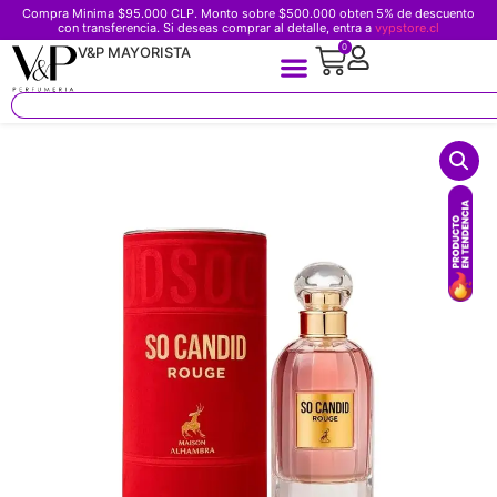
Compra Minima $95.000 CLP. Monto sobre $500.000 obten 5% de descuento
con transferencia. Si deseas comprar al detalle, entra a
vypstore.cl
0
V&P MAYORISTA