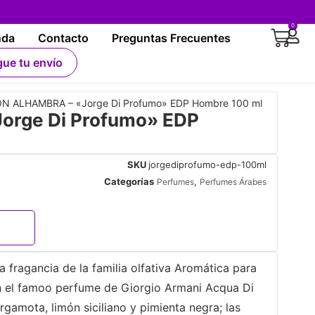
0
nda
Contacto
Preguntas Frecuentes
gue tu envío
N ALHAMBRA – «Jorge Di Profumo» EDP Hombre 100 ml
rge Di Profumo» EDP
SKU
jorgediprofumo-edp-100ml
Categorías
,
Perfumes
Perfumes Árabes
fragancia de la familia olfativa Aromática para
n el famoo perfume de Giorgio Armani Acqua Di
gamota, limón siciliano y pimienta negra; las