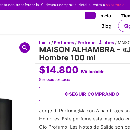
 con transferencia. Si deseas comprar al detalle, entra a
vypstore.cl
Inicio
Tie
Blog
Si
Inicio
Perfumes
Perfumes Árabes
/
/
/ MAISO
MAISON ALHAMBRA – «Jo
Hombre 100 ml
$
14.800
IVA Incluido
Sin existencias
SEGUIR COMPRANDO
Jorge di Profumo;Maison Alhambra;es una 
Hombres. Este perfume esta inspirado e
Gio Profumo. Las Notas de Salida son ber