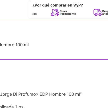
¿Por qué comprar en VyP?
Perfumes
Stock
Despacho
100% Originales
Permanente
a todo Chile
ombre 100 ml
«Jorge Di Profumo» EDP Hombre 100 ml”
blicada.
Los