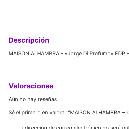
nos de 24
Respaldo para
Proveedor
Emprendedores
Mayorista
Descripción
MAISON ALHAMBRA – «Jorge Di Profumo» EDP H
Valoraciones
Aún no hay reseñas
Sé el primero en valorar “MAISON ALHAMBRA – 
Tu dirección de correo electrónico no será pu