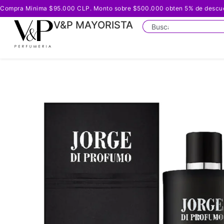
Compra Minima $95.000 CLP. Monto sobre $500.000 obten 5% de descuento
V&P MAYORISTA