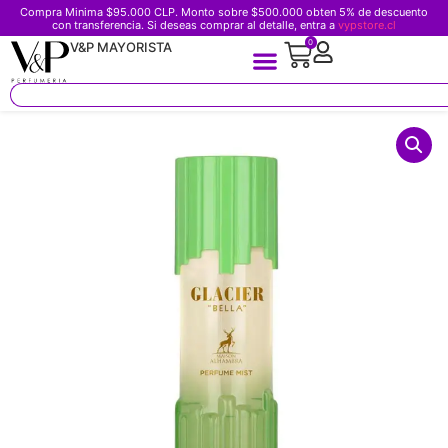
Compra Minima $95.000 CLP. Monto sobre $500.000 obten 5% de descuento
con transferencia. Si deseas comprar al detalle, entra a
vypstore.cl
0
V&P MAYORISTA