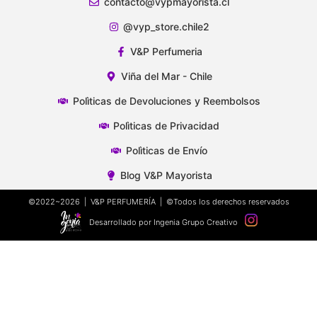
contacto@vypmayorista.cl
@vyp_store.chile2
V&P Perfumeria
Viña del Mar - Chile
Polìticas de Devoluciones y Reembolsos
Polìticas de Privacidad
Polìticas de Envío
Blog V&P Mayorista
©2022~2026 | V&P PERFUMERÍA | ©Todos los derechos reservados
Desarrollado por Ingenia Grupo Creativo