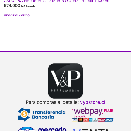
CAROLINA HERRERA «212 Men NYC» EDT Hombre 100 ml
$
74.000
IVA Incluido
Añadir al carrito
Para compras al detalle:
vypstore.cl