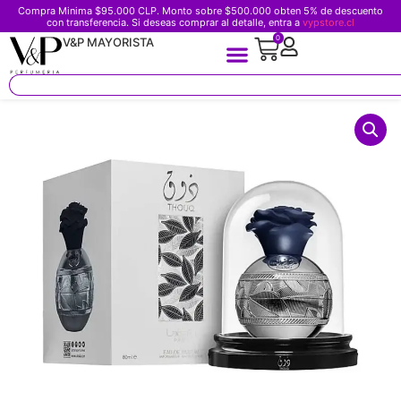
Compra Minima $95.000 CLP. Monto sobre $500.000 obten 5% de descuento
con transferencia. Si deseas comprar al detalle, entra a
vypstore.cl
0
V&P MAYORISTA