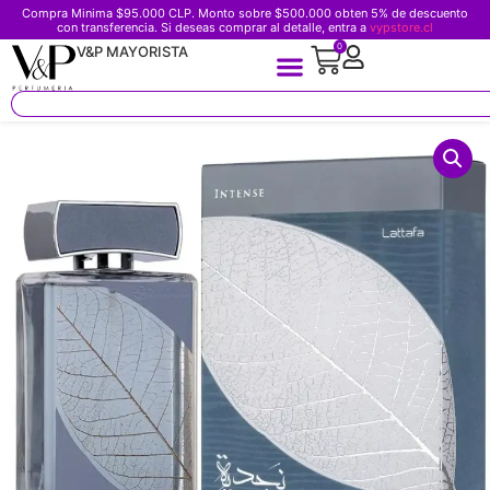
Compra Minima $95.000 CLP. Monto sobre $500.000 obten 5% de descuento
con transferencia. Si deseas comprar al detalle, entra a
vypstore.cl
0
V&P MAYORISTA