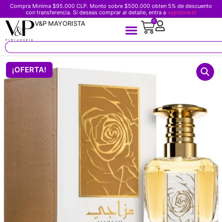
Compra Minima $95.000 CLP. Monto sobre $500.000 obten 5% de descuento
con transferencia. Si deseas comprar al detalle, entra a
vypstore.cl
0
V&P MAYORISTA
¡OFERTA!