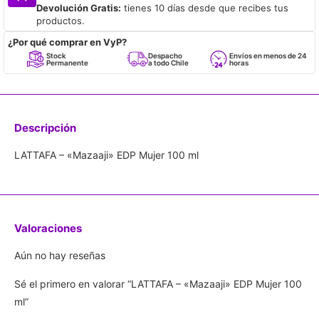
Devolución Gratis:
tienes 10 días desde que recibes tus
productos.
¿Por qué comprar en VyP?
Stock
Despacho
Envíos en menos de 24
Re
Permanente
a todo Chile
horas
Em
Descripción
LATTAFA – «Mazaaji» EDP Mujer 100 ml
Valoraciones
Aún no hay reseñas
Sé el primero en valorar “LATTAFA – «Mazaaji» EDP Mujer 100
ml”