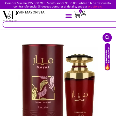
Compra Minima $95.000 CLP. Monto sobre $500.000 obten 5% de descuento
con transferencia. Si deseas comprar al detalle, entra a
vypstore.cl
0
V&P MAYORISTA