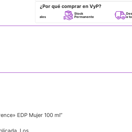
¿Por qué comprar en VyP?
Perfumes
Stock
Despacho
100% Originales
Permanente
a todo Chile
orence» EDP Mujer 100 ml”
blicada.
Los