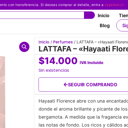
 con transferencia. Si deseas comprar al detalle, entra a
vypstore.cl
Inicio
Tie
Blog
Si
Inicio
Perfumes
/
/ LATTAFA – «Hayaati Floren
LATTAFA – «Hayaati Flo
$
14.000
IVA Incluido
Sin existencias
SEGUIR COMPRANDO
Hayaati Florence abre con una encantador
donde el aroma brillante y picante de los
bergamota. A medida que la fragancia ev
las notas de fondo. Los ricos y cálidos 