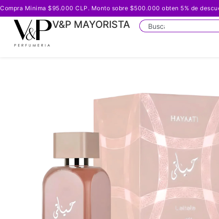
Compra Minima $95.000 CLP. Monto sobre $500.000 obten 5% de descuento
V&P MAYORISTA