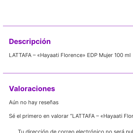
nos de 24
Respaldo para
Proveedor
Emprendedores
Mayorista
Descripción
LATTAFA – «Hayaati Florence» EDP Mujer 100 ml
Valoraciones
Aún no hay reseñas
Sé el primero en valorar “LATTAFA – «Hayaati Fl
Tu dirección de correo electrónico no será pu