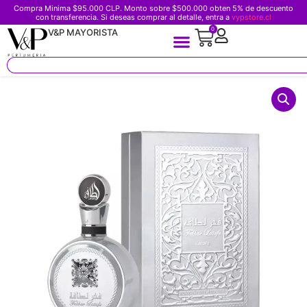
Compra Minima $95.000 CLP. Monto sobre $500.000 obten 5% de descuento
con transferencia. Si deseas comprar al detalle, entra a
vypstore.cl
0
V&P MAYORISTA