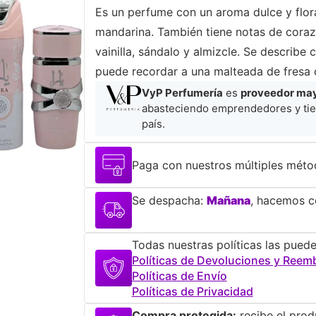
Es un perfume con un aroma dulce y flor
mandarina. También tiene notas de corazó
vainilla, sándalo y almizcle. Se describe
puede recordar a una malteada de fresa 
VyP Perfumería
es
proveedor mayo
abasteciendo emprendedores y tie
país.
Paga con nuestros múltiples méto
Se despacha:
Mañana
, hacemos co
Todas nuestras políticas las puede
Políticas de Devoluciones y Reem
Políticas de Envío
Políticas de Privacidad
Compra protegida:
recibe el prod