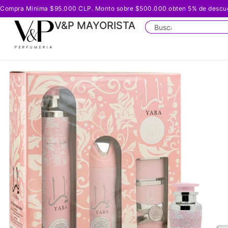
Compra Minima $95.000 CLP. Monto sobre $500.000 obten 5% de descuento
V&P MAYORISTA