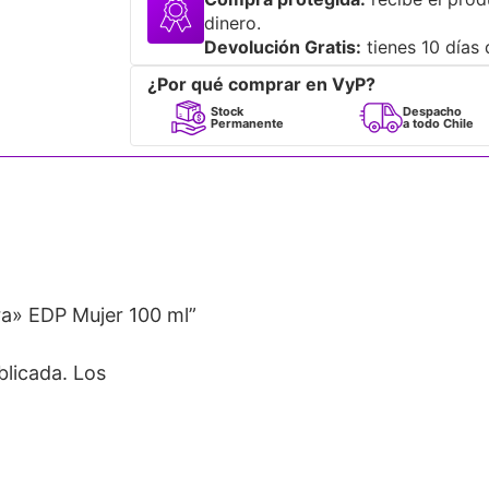
dinero.
Devolución Gratis:
tienes 10 días 
¿Por qué comprar en VyP?
umes
Stock
Despacho
Originales
Permanente
a todo Chile
ra» EDP Mujer 100 ml”
blicada.
Los