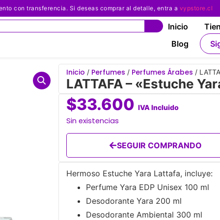
 con transferencia. Si deseas comprar al detalle, entra a
vypstore.cl
Inicio
Tie
Blog
Si
Inicio
Perfumes
Perfumes Árabes
/
/
/ LATTA
LATTAFA – «Estuche Yar
$
33.600
IVA Incluido
Sin existencias
SEGUIR COMPRANDO
Hermoso Estuche Yara Lattafa, incluye:
Perfume Yara EDP Unisex 100 ml
Desodorante Yara 200 ml
Desodorante Ambiental 300 ml