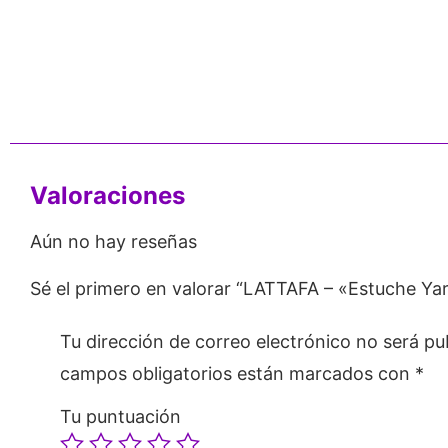
4
Respaldo para
Proveedor
Perf
Emprendedores
Mayorista
100% 
Valoraciones
Aún no hay reseñas
Sé el primero en valorar “LATTAFA – «Estuche Ya
Tu dirección de correo electrónico no será pu
campos obligatorios están marcados con
*
Tu puntuación