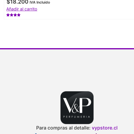
$
18.200
IVA Incluido
Añadir al carrito
Valorado
con
4.50
de 5
Para compras al detalle:
vypstore.cl