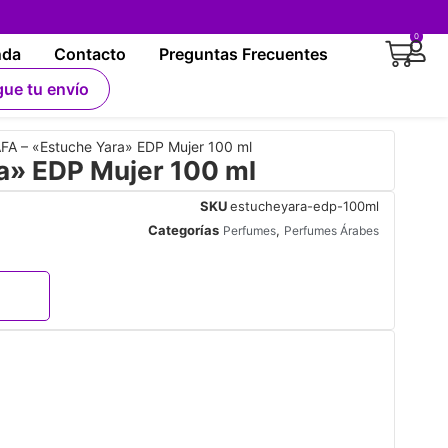
0
nda
Contacto
Preguntas Frecuentes
gue tu envío
FA – «Estuche Yara» EDP Mujer 100 ml
a» EDP Mujer 100 ml
SKU
estucheyara-edp-100ml
Categorías
,
Perfumes
Perfumes Árabes