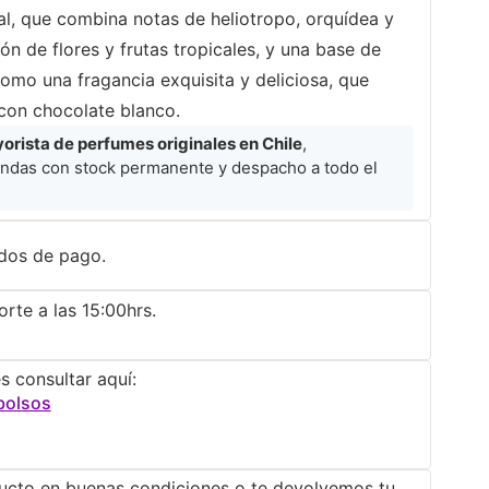
al, que combina notas de heliotropo, orquídea y
n de flores y frutas tropicales, y una base de
 como una fragancia exquisita y deliciosa, que
con chocolate blanco.
rista de perfumes originales en Chile
,
ndas con stock permanente y despacho a todo el
dos de pago.
rte a las 15:00hrs.
s consultar aquí:
bolsos
ucto en buenas condiciones o te devolvemos tu