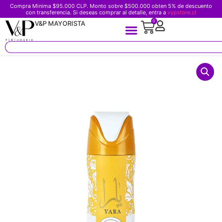
Compra Minima $95.000 CLP. Monto sobre $500.000 obten 5% de descuento
con transferencia. Si deseas comprar al detalle, entra a
vypstore.cl
0
V&P MAYORISTA