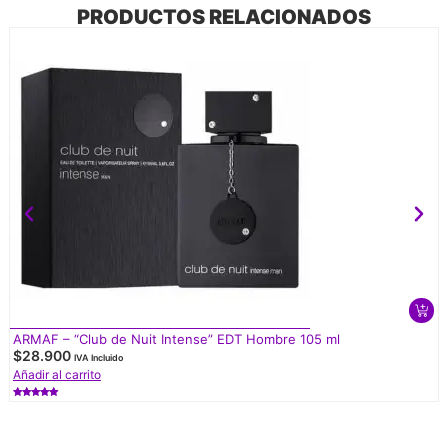
PRODUCTOS RELACIONADOS
ARMAF – “Club de Nuit Intense” EDT Hombre 105 ml
$
28.900
IVA Incluido
Añadir al carrito
Valorado
con
5.00
de 5