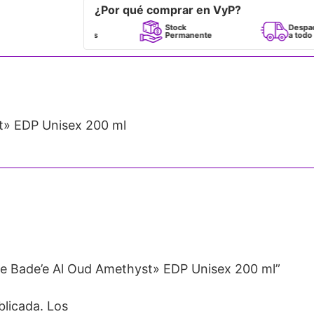
¿Por qué comprar en VyP?
Perfumes
Stock
Despacho
100% Originales
Permanente
a todo Chile
t» EDP Unisex 200 ml
te Bade’e Al Oud Amethyst» EDP Unisex 200 ml”
blicada.
Los