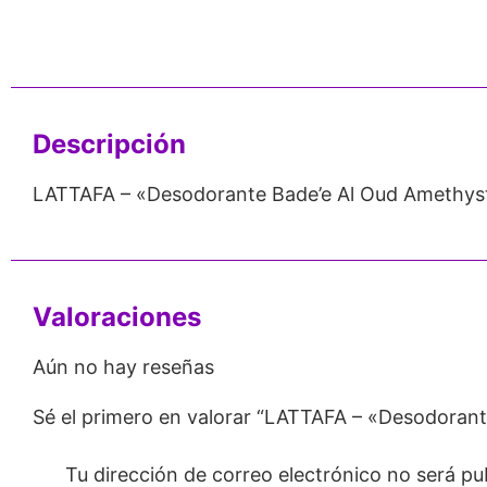
nos de 24
Respaldo para
Proveedor
Emprendedores
Mayorista
Descripción
LATTAFA – «Desodorante Bade’e Al Oud Amethys
Valoraciones
Aún no hay reseñas
Sé el primero en valorar “LATTAFA – «Desodoran
Tu dirección de correo electrónico no será pu