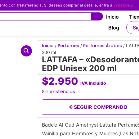
 con transferencia. Si deseas comprar al detalle, entra a
vypstore.cl
Inicio
Tie
Blog
Si
Inicio
Perfumes
Perfumes Árabes
/
/
/ LATTA
200 ml
LATTAFA – «Desodorante
EDP Unisex 200 ml
$
2.950
IVA Incluido
Sin existencias
SEGUIR COMPRANDO
Bade’e Al Oud Amethyst;Lattafa Perfumes 
Vainilla para Hombres y Mujeres.;Las Not