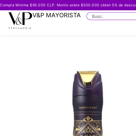
Compra Minima $95.000 CLP. Monto sobre $500.000 obten 5% de descuento
V&P MAYORISTA