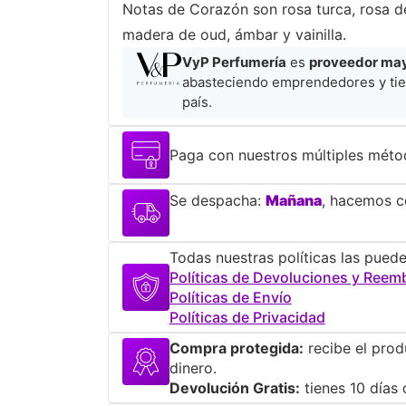
Notas de Corazón son rosa turca, rosa de
madera de oud, ámbar y vainilla.
VyP Perfumería
es
proveedor mayo
abasteciendo emprendedores y tie
país.
Paga con nuestros múltiples méto
Se despacha:
Mañana
, hacemos co
Todas nuestras políticas las puede
Políticas de Devoluciones y Reem
Políticas de Envío
Políticas de Privacidad
Compra protegida:
recibe el prod
dinero.
Devolución Gratis:
tienes 10 días 