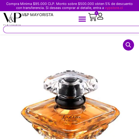
Compra Minima $95.000 CLP. Monto sobre $500.000 obten 5% de descuento
con transferencia. Si deseas comprar al detalle, entra a
vypstore.cl
0
V&P MAYORISTA