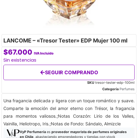
LANCOME – «Tresor Tester» EDP Mujer 100 ml
$
67.000
IVA Incluido
Sin existencias
SEGUIR COMPRANDO
SKU
tresor-tester-edp-100ml
Categoría
Perfumes
Una fragancia delicada y ligera con un toque romántico y suave.
Comparte la emoción del amor eterno con Trésor, la fragancia
para momentos valiosos.;Notas Corazón: Lirio de los Valles,
Vainilla, Heliotropo, Iris.;Notas de Fondo: Sándalo, Almizcle
VyP Perfumería
es
proveedor mayorista de perfumes originales
en Chile
, abasteciendo emprendedores y tiendas con stock