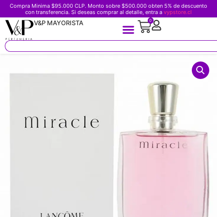
Compra Minima $95.000 CLP. Monto sobre $500.000 obten 5% de descuento
con transferencia. Si deseas comprar al detalle, entra a
vypstore.cl
0
V&P MAYORISTA