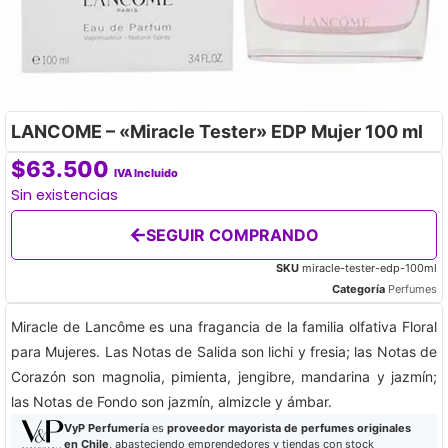
LANCOME – «Miracle Tester» EDP Mujer 100 ml
$
63.500
IVA Incluido
Sin existencias
SEGUIR COMPRANDO
SKU
miracle-tester-edp-100ml
Categoría
Perfumes
Miracle de Lancôme es una fragancia de la familia olfativa Floral
para Mujeres. Las Notas de Salida son lichi y fresia; las Notas de
Corazón son magnolia, pimienta, jengibre, mandarina y jazmín;
las Notas de Fondo son jazmín, almizcle y ámbar.
VyP Perfumería
es
proveedor mayorista de perfumes originales
en Chile
, abasteciendo emprendedores y tiendas con stock