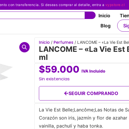
 con transferencia. Si deseas comprar al detalle, entra a
vypstore.cl
Inicio
Tie
Blog
Si
Inicio
Perfumes
/
/ LANCOME – «La Vie Est Bel
LANCOME – «La Vie Est B
ml
$
59.000
IVA Incluido
Sin existencias
SEGUIR COMPRANDO
La Vie Est Belle;Lancôme;Las Notas de Sa
Corazón son iris, jazmín y flor de azahar
vainilla, pachulí y haba tonka.