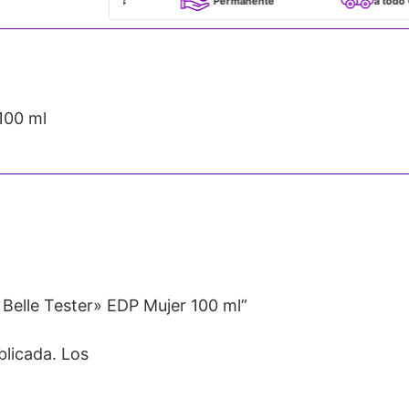
100% Originales
Permanente
a todo Chile
100 ml
 Belle Tester» EDP Mujer 100 ml”
blicada.
Los