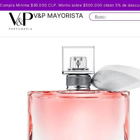
Compra Minima $95.000 CLP. Monto sobre $500.000 obten 5% de descuento
V&P MAYORISTA